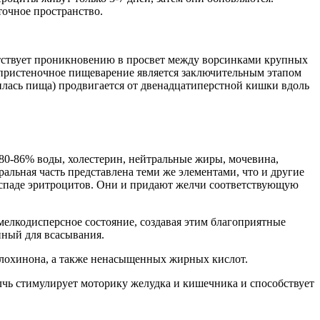
точное пространство.
ятствует проникновению в просвет между ворсинками крупных
 пристеночное пищеварение является заключительным этапом
илась пища) продвигается от двенадцатиперстной кишки вдоль
т 80-86% воды, холестерин, нейтральные жиры, мочевина,
ральная часть представлена теми же элементами, что и другие
спаде эритроцитов. Они и придают желчи соответствующую
 мелкодисперсное состояние, создавая этим благоприятные
пный для всасывания.
ллохинона, а также ненасыщенных жирных кислот.
лчь стимулирует моторику желудка и кишечника и способствует