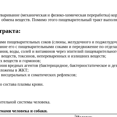
варивание (механическая и физико-химическая переработка) кор
п обмена веществ. Помимо этого пищеварительный тракт выпол
тракта:
ами пищеварительных соков (слюны, желудочного и поджелудочн
ивание его с пищеварительными соками и передвижение по отдел
ания, воды, солей и витаминов через эпителий пищеварительного
а веществ, токсинов, непереваренных и излишних веществ;
х веществ и гормонов;
ания вредных агентов (бактерицидное, бактериостатическое и де
оложены в ЖКТ;
я висцеральных и соматических рефлексов;
о состава плазмы крови.
ительной системы человека.
мами человека и собаки.