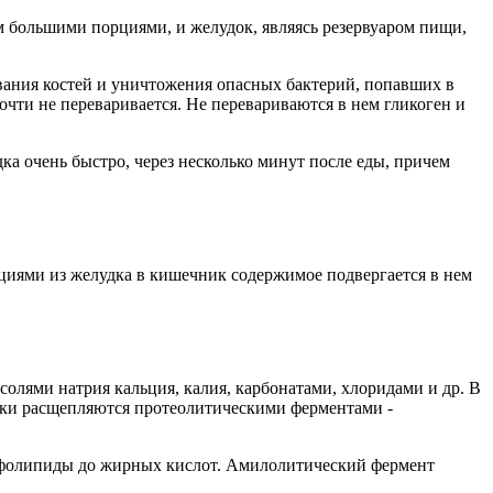
рм большими порциями, и желудок, являясь резервуаром пищи,
ривания костей и уничтожения опасных бактерий, попавших в
очти не переваривается. Не перевариваются в нем гликоген и
ка очень быстро, через несколько минут после еды, причем
иями из желудка в кишечник содержимое подвергается в нем
солями натрия кальция, калия, карбонатами, хлоридами и др. В
елки расщепляются протеолитическими ферментами -
сфолипиды до жирных кислот. Амилолитический фермент