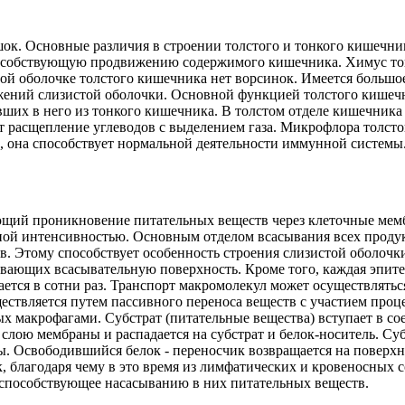
к. Основные различия в строении толстого и тонкого кишечника
особствующую продвижению содержимого кишечника. Химус тон
той оболочке толстого кишечника нет ворсинок. Имеется большо
ений слизистой оболочки. Основной функцией толстого кишечн
авших в него из тонкого кишечника. В толстом отделе кишечник
асщепление углеводов с выделением газа. Микрофлора толстог
, она способствует нормальной деятельности иммунной системы
щий проникновение питательных веществ через клеточные мемб
зной интенсивностью. Основным отделом всасывания всех продук
в. Этому способствует особенность строения слизистой оболочк
вающих всасывательную поверхность. Кроме того, каждая эпител
ется в сотни раз. Транспорт макромолекул может осуществлятьс
ствляется путем пассивного переноса веществ с участием проц
ых макрофагами. Субстрат (питательные вещества) вступает в с
слою мембраны и распадается на субстрат и белок-носитель. Суб
. Освободившийся белок - переносчик возвращается на поверхн
 благодаря чему в это время из лимфатических и кровеносных с
, способствующее насасыванию в них питательных веществ.