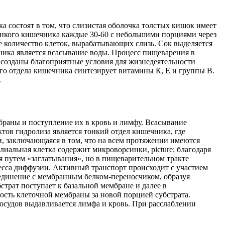
 состоят в том, что слизистая оболочка толстых кишок имеет
кого кишечника каждые 30-60 с небольшими порциями через
е количество клеток, вырабатывающих слизь. Сок выделяется
ика является всасывание воды. Процесс пищеварения в
а созданы благоприятные условия для жизнедеятельности
о отдела кишечника синтезирует витамины К, Е и группы В.
.
раны и поступление их в кровь и лимфу. Всасывание
тов гидролиза является тонкий отдел кишечника, где
и, заключающаяся в том, что на всем протяжении имеются
иальная клетка содержит микроворсинки, picture; благодаря
я путем «заглатывания», но в пищеварительном тракте
есса диффузии. Активный транспорт происходит с участием
оединение с мембранным белком-переносчиком, образуя
страт поступает к базальной мембране и далее в
ость клеточной мембраны за новой порцией субстрата.
осудов выдавливается лимфа и кровь. При расслаблении