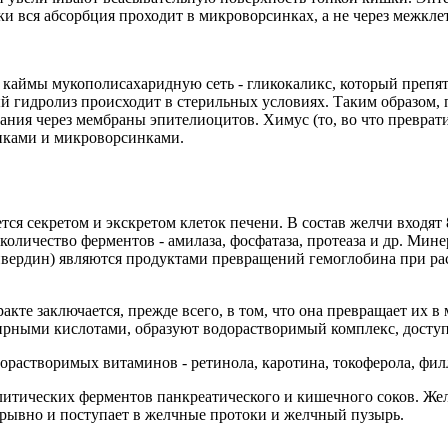
ки вся абсорбция проходит в микроворсинках, а не через межкле
й каймы мукополисахаридную сеть - гликокаликс, который преп
й гидролиз происходит в стерильных условиях. Таким образом,
ания через мембраны эпителиоцитов. Химус (то, во что преврат
нками и микроворсинками.
ется секретом и экскретом клеток печени. В состав желчи входя
оличество ферментов - амилаза, фосфатаза, протеаза и др. Мине
вердин) являются продуктами превращений гемоглобина при ра
кте заключается, прежде всего, в том, что она превращает их в
жирными кислотами, образуют водорастворимый комплекс, досту
растворимых витаминов - ретинола, каротина, токоферола, фи
литических ферментов панкреатического и кишечного соков. Же
ерывно и поступает в желчные протоки и желчный пузырь.