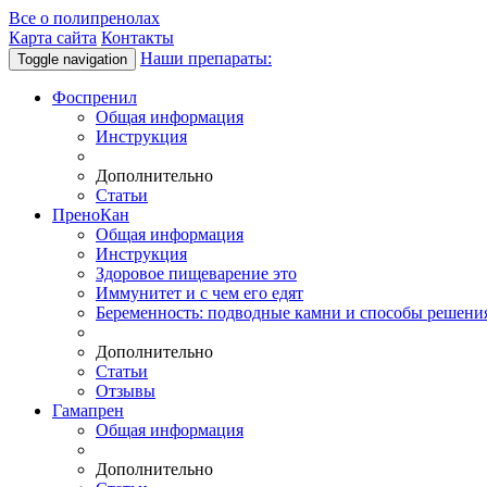
Все о полипренолах
Карта сайта
Контакты
Наши препараты:
Toggle navigation
Фоспренил
Общая информация
Инструкция
Дополнительно
Статьи
ПреноКан
Общая информация
Инструкция
Здоровое пищеварение это
Иммунитет и с чем его едят
Беременность: подводные камни и способы решени
Дополнительно
Статьи
Отзывы
Гамапрен
Общая информация
Дополнительно