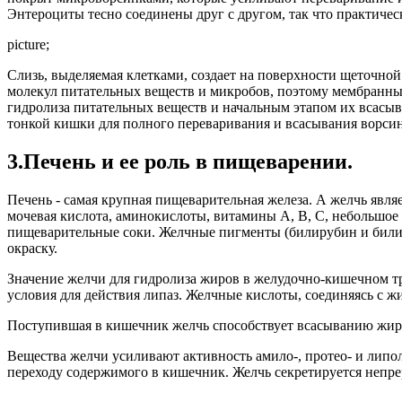
Энтероциты тесно соединены друг с другом, так что практичес
picture;
Слизь, выделяемая клетками, создает на поверхности щеточно
молекул питательных веществ и микробов, поэтому мембранны
гидролиза питательных веществ и начальным этапом их всасыв
тонкой кишки для полного переваривания и всасывания ворси
3.Печень и ее роль в пищеварении.
Печень - самая крупная пищеварительная железа. А желчь явля
мочевая кислота, аминокислоты, витамины А, В, С, небольшое к
пищеварительные соки. Желчные пигменты (билирубин и били
окраску.
Значение желчи для гидролиза жиров в желудочно-кишечном тра
условия для действия липаз. Желчные кислоты, соединяясь с 
Поступившая в кишечник желчь способствует всасыванию жиро
Вещества желчи усиливают активность амило-, протео- и липо
переходу содержимого в кишечник. Желчь секретируется непр