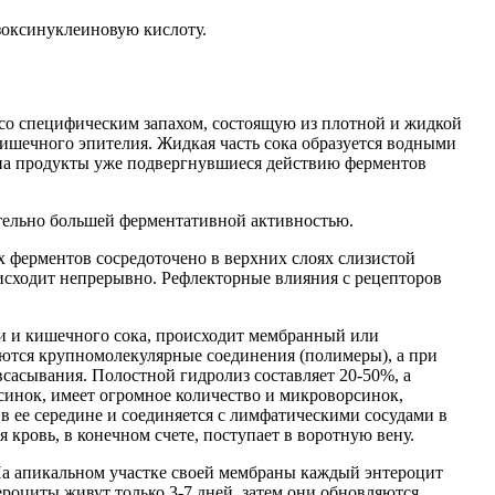
зоксинуклеиновую кислоту.
со специфическим запахом, состоящую из плотной и жидкой
ишечного эпителия. Жидкая часть сока образуется водными
 на продукты уже подвергнувшиеся действию ферментов
тельно большей ферментативной активностью.
 ферментов сосредоточено в верхних слоях слизистой
исходит непрерывно. Рефлекторные влияния с рецепторов
и и кишечного сока, происходит мембранный или
ются крупномолекулярные соединения (полимеры), а при
сасывания. Полостной гидролиз составляет 20-50%, а
синок, имеет огромное количество и микроворсинок,
 ее середине и соединяется с лимфатическими сосудами в
кровь, в конечном счете, поступает в воротную вену.
На апикальном участке своей мембраны каждый энтероцит
оциты живут только 3-7 дней, затем они обновляются.