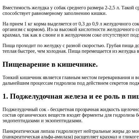
Вместимость желудка у собак среднего размера 2-2,5 л. Такой 
способствует равномерному заполнению кишки.
На прием 1 кг корма выделяется от 0,3 до 0,9 л желудочного с
организм с кормом). Из-за высокой кислотности желудочного со
крахмал, так как в слюне и в желудочном соке отсутствуют по
Пища проходит по желудку с разной скоростью. Грубая пища до
теплая быстрее, чем холодная. Пища перемещается из желудка
Пищеварение в кишечнике.
Тонкий кишечник является главным местом переваривания и в
дальнейшим процессам гидролиза под действием секретов под
1. Поджелудочная железа и ее роль в п
Поджелудочный сок - бесцветная прозрачная жидкость щелочной 
состав органических веществ входят ферменты для гидролиза 
эндопептидазами и экзопептидазами.
Панкреатическая липаза гидролизует нейтральные жиры до м
(панкреатическая альфа-амилаза) расщепляет крахмал и гликоге