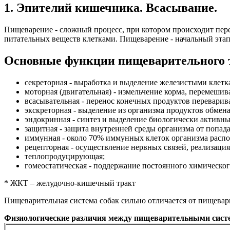
1. Эпителий кишечника. Всасывание.
Пищеварение - сложный процесс, при котором происходит пере
питательных веществ клетками. Пищеварение - начальный эта
Основные функции пищеварительного 
секреторная - выработка и выделение железистыми клетк
моторная (двигательная) - измельчение корма, перемеш
всасывательная - перенос конечных продуктов переварив
экскреторная - выделение из организма продуктов обмен
эндокринная - синтез и выделение биологически активны
защитная - защита внутренней среды организма от попад
иммунная - около 70% иммунных клеток организма расп
рецепторная - осуществление нервных связей, реализаци
теплопродуцирующая;
гомеостатическая - поддержание постоянного химическог
* ЖКТ – желудочно-кишечный тракт
Пищеварительная система собак сильно отличается от пищевар
Физиологические различия между пищеварительными систе