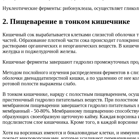
Нуклеотические ферменты: рибонуклеаза, осуществляет гликол
2. Пищеварение в тонком кишечнике
Кишечный сок вырабатывается клетками слизистой оболочки т
частей. Образование плотной части сока происходит голокрин
растворами органических и неорганических веществ. В кишеч
желудка и поджелудочной железы.
Кишечные ферменты завершают гидролиз промежуточных продук
Методом послойного изучения распределения ферментов в слиз
оболочки двенадцатиперстной кишки, а по удалению от нее ко
ротовой полости выражены слабо.
В тонком кишечнике, наряду с полостным пищеварением, осу
пристеночный гидролиз питательных веществ. При полостном 
мембранном пищеварении завершается гидролиз питательных ве
мембранный - 50-80%. Мембранному пищеварению способствует
образующих своеобразную щеточную кайму. Каждая ворсинка и
подслизистом слое кишечника. Кроме того, в каждой ворсинке 
Хотя на ворсинках имеются и бокаловидные клетки, и иммунн
покрыт микроворсинками, которые усиливают переваривание и