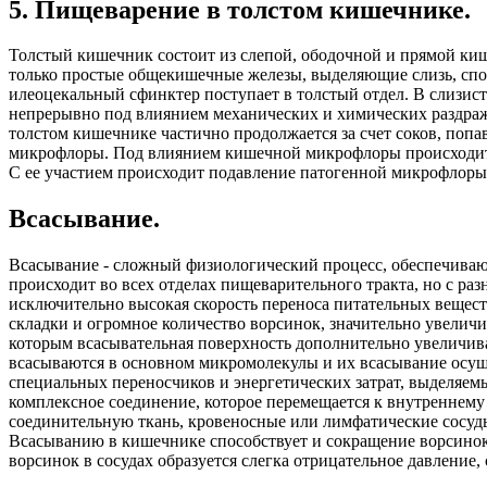
5. Пищеварение в толстом кишечнике.
Толстый кишечник состоит из слепой, ободочной и прямой кишо
только простые общекишечные железы, выделяющие слизь, сп
илеоцекальный сфинктер поступает в толстый отдел. В слизис
непрерывно под влиянием механических и химических раздраж
толстом кишечнике частично продолжается за счет соков, поп
микрофлоры. Под влиянием кишечной микрофлоры происходит р
С ее участием происходит подавление патогенной микрофлоры
Всасывание.
Всасывание - сложный физиологический процесс, обеспечиваю
происходит во всех отделах пищеварительного тракта, но с ра
исключительно высокая скорость переноса питательных вещест
складки и огромное количество ворсинок, значительно увеличи
которым всасывательная поверхность дополнительно увеличива
всасываются в основном микромолекулы и их всасывание осуще
специальных переносчиков и энергетических затрат, выделяем
комплексное соединение, которое перемещается к внутреннему 
соединительную ткань, кровеносные или лимфатические сосуды
Всасыванию в кишечнике способствует и сокращение ворсинок,
ворсинок в сосудах образуется слегка отрицательное давление