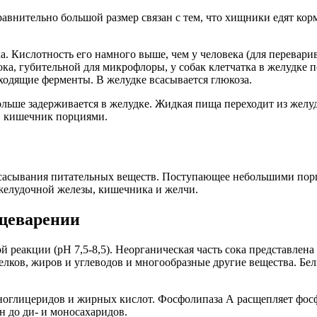
сравнительно большой размер связан с тем, что хищники едят ко
ока. Кислотность его намного выше, чем у человека (для перева
ка, губительной для микрофлоры, у собак клетчатка в желудке п
дходящие ферменты. В желудке всасывается глюкоза.
льше задерживается в желудке. Жидкая пища переходит из желуд
 в кишечник порциями.
сасывания питательных веществ. Поступающее небольшими порц
желудочной железы, кишечника и желчи.
ищеварении
реакции (рН 7,5-8,5). Неорганическая часть сока представлена 
белков, жиров и углеводов и многообразные другие вещества. Б
оноглицеридов и жирных кислот. Фосфолипаза А расщепляет фо
н до ди- и моносахаридов.