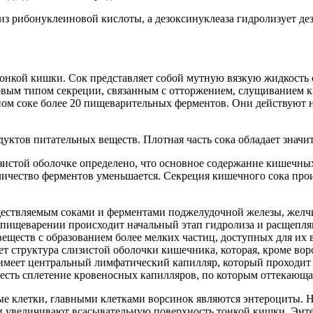
из рибонуклеиновой кислоты, а дезоксинуклеаза гидролизует де
онкой кишки. Сок представляет собой мутную вязкую жидкость 
овым типом секреции, связанным с отторжением, слущиванием к
ном соке более 20 пищеварительных ферментов. Они действуют
тов питательных веществ. Плотная часть сока обладает значи
истой оболочке определено, что основное содержание кишечных
личество ферментов уменьшается. Секреция кишечного сока про
ществляемым соками и ферментами поджелудочной железы, желч
пищеварении происходит начальный этап гидролиза и расщепля
ществ с образованием более мелких частиц, доступных для их в
 структура слизистой оболочки кишечника, которая, кроме вор
меет центральный лимфатический капилляр, который проходит в
есть сплетение кровеносных капилляров, по которым оттекающая 
ые клетки, главными клетками ворсинок являются энтероциты. 
 увеличивают всасывательную поверхность тонкой кишки. Энтер