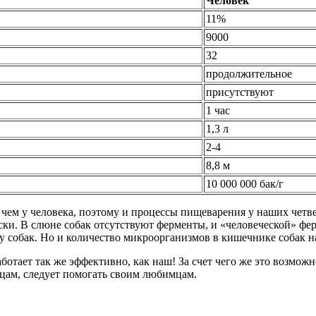
Человек
11%
9000
32
продолжительное
присутствуют
1 час
1,3 л
2-4
8,8 м
10 000 000 бак/г
чем у человека, поэтому и процессы пищеварения у наших четв
уски. В слюне собак отсутствуют ферменты, и «человеческой» ф
у собак. Но и количество микроорганизмов в кишечнике собак на
тает так же эффективно, как наш! За счет чего же это возможн
цам, следует помогать своим любимцам.