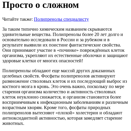
Просто о сложном
Читайте также:
Полипренолы специалисту
За таким типично химическим названием скрываются
удивительные вещества. Полипренолы более 20 лет долго и
основательно исследовали в России и за рубежом и в
результате выявили их поистине фантастические свойства.
Они принимают участие в «починке» повреждённых клеток
организма, укрепляют их естественные оболочки и защищают
здоровые клетки от многих опасностей!
Полипренолы обладают еще массой других доказанных
целебных свойств. Фосфаты полипренолов активируют
размножение стволовых клеток и их последующий выброс из
костного мозга в кровь. Это очень важно, поскольку по мере
старения организма количество и активность стволовых
клеток неуклонно снижается, и организм становится более
восприимчивым к инфекционным заболеваниям и различным
возрастным хворям. Кроме того, фосфаты природных
полипренолов вытесняют «плохой» холестерин и обладают
антиоксидантной активностью, которая замедляет старение
животных.