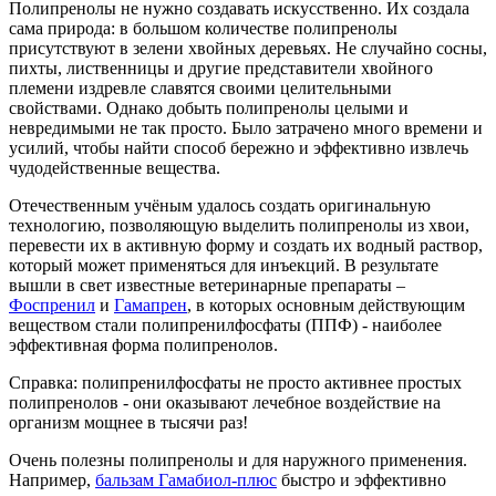
Полипренолы не нужно создавать искусственно. Их создала
сама природа: в большом количестве полипренолы
присутствуют в зелени хвойных деревьях. Не случайно сосны,
пихты, лиственницы и другие представители хвойного
племени издревле славятся своими целительными
свойствами. Однако добыть полипренолы целыми и
невредимыми не так просто. Было затрачено много времени и
усилий, чтобы найти способ бережно и эффективно извлечь
чудодейственные вещества.
Отечественным учёным удалось создать оригинальную
технологию, позволяющую выделить полипренолы из хвои,
перевести их в активную форму и создать их водный раствор,
который может применяться для инъекций. В результате
вышли в свет известные ветеринарные препараты –
Фоспренил
и
Гамапрен
, в которых основным действующим
веществом стали полипренилфосфаты (ППФ) - наиболее
эффективная форма полипренолов.
Справка: полипренилфосфаты не просто активнее простых
полипренолов - они оказывают лечебное воздействие на
организм мощнее в тысячи раз!
Очень полезны полипренолы и для наружного применения.
Например,
бальзам Гамабиол-плюс
быстро и эффективно